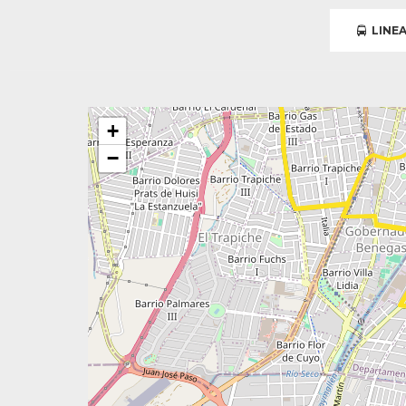
LINEA
+
−