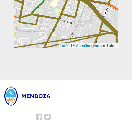
Leaflet
| ©
OpenStreetMap
contributors