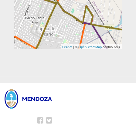
Leaflet
| ©
OpenStreetMap
contributors