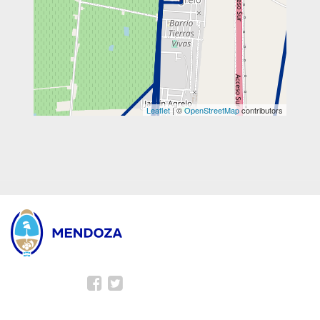
Leaflet
| ©
OpenStreetMap
contributors