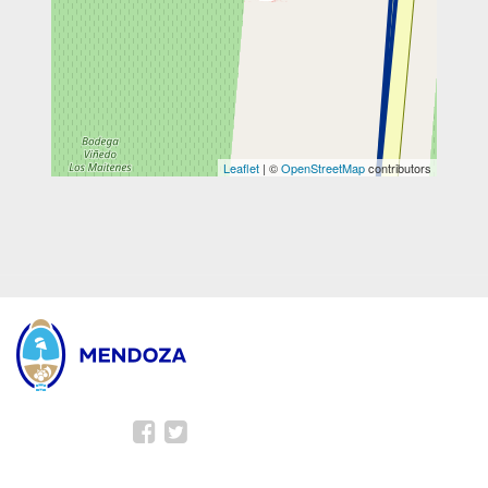
Leaflet
| ©
OpenStreetMap
contributors