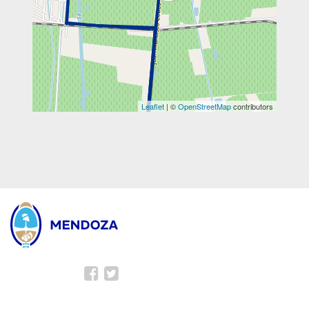
Leaflet
| ©
OpenStreetMap
contributors