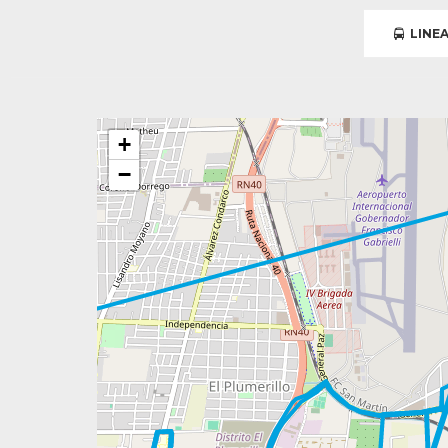
LINEA
+
−