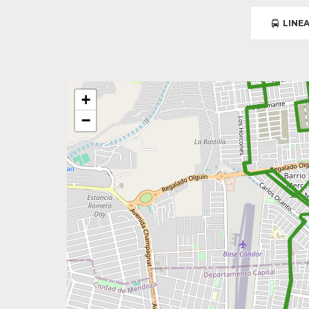
LINEA
+
−