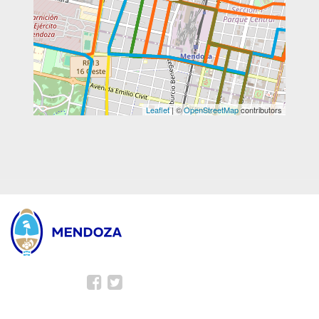
Leaflet
| ©
OpenStreetMap
contributors