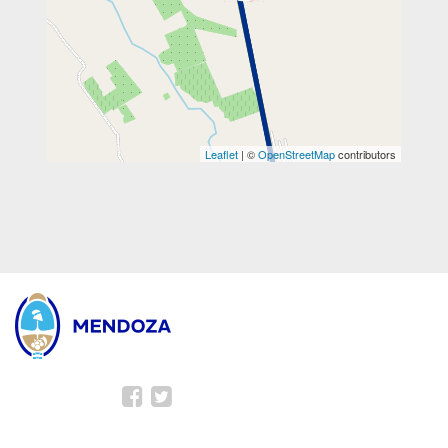
Leaflet
| ©
OpenStreetMap
contributors