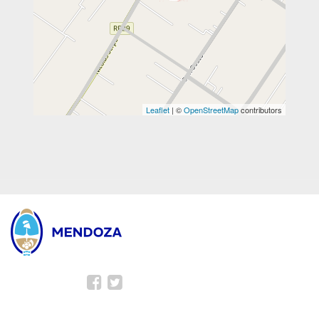
Leaflet
| ©
OpenStreetMap
contributors