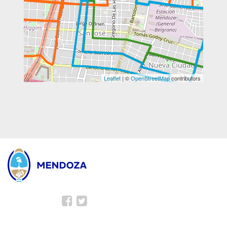
Leaflet
| ©
OpenStreetMap
contributors