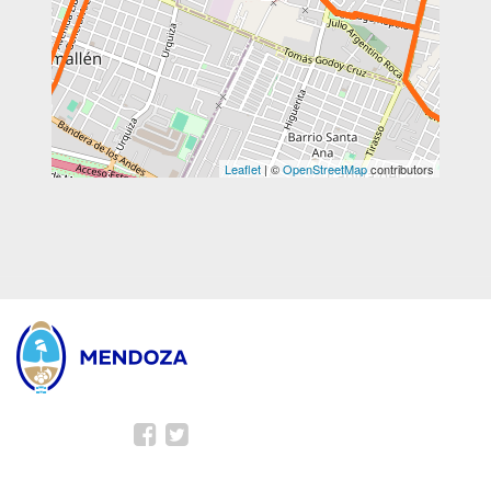
Leaflet
| ©
OpenStreetMap
contributors