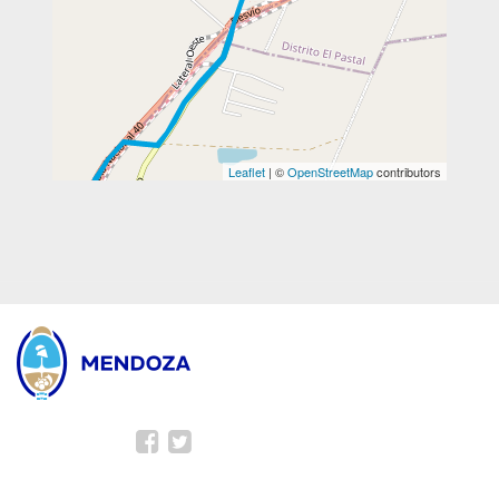
Leaflet
| ©
OpenStreetMap
contributors