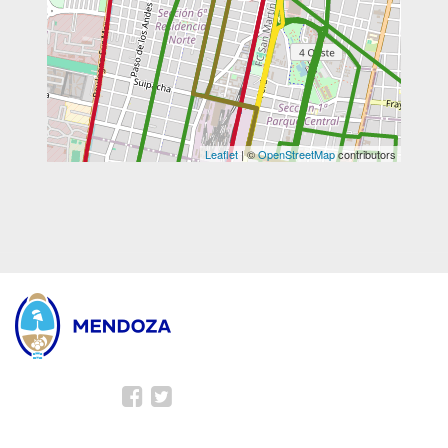
Leaflet
| ©
OpenStreetMap
contributors