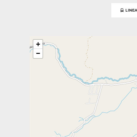
LINEA
+
−