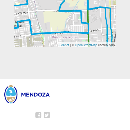
Leaflet
| ©
OpenStreetMap
contributors