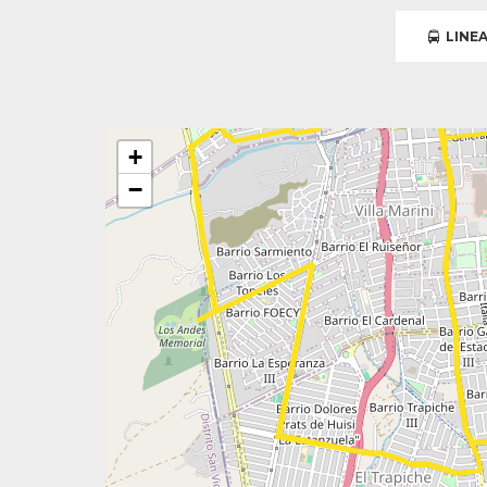
LINEA
+
−