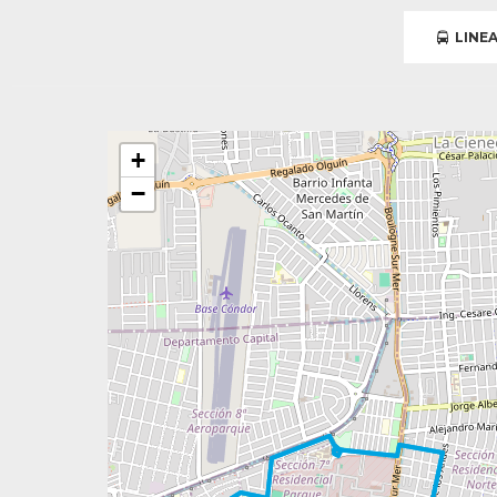
LINEA
+
−