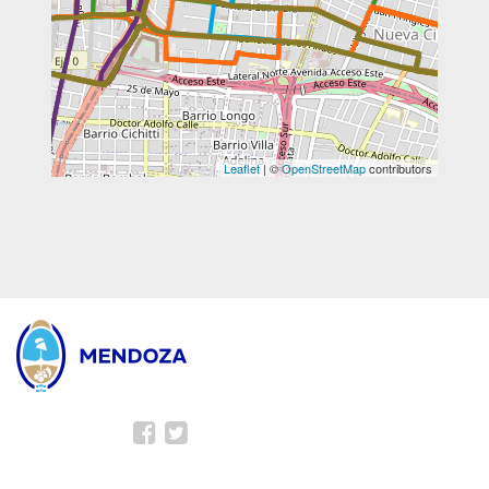
Leaflet
| ©
OpenStreetMap
contributors