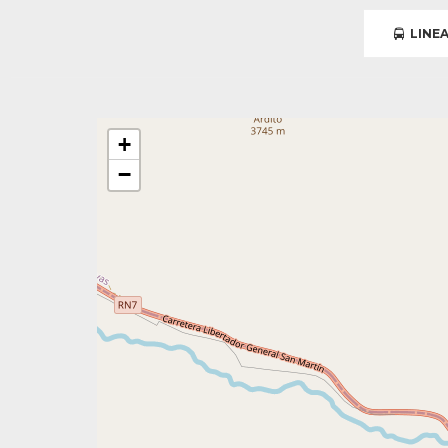
LINEA
+
−