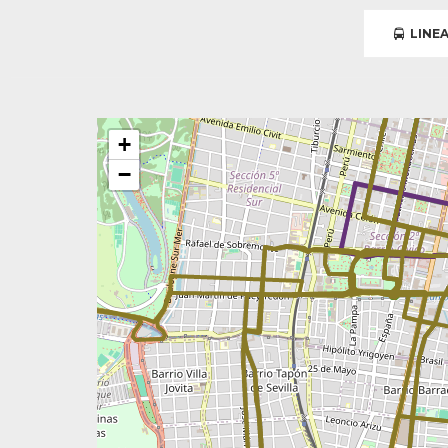
LINEA
+
−