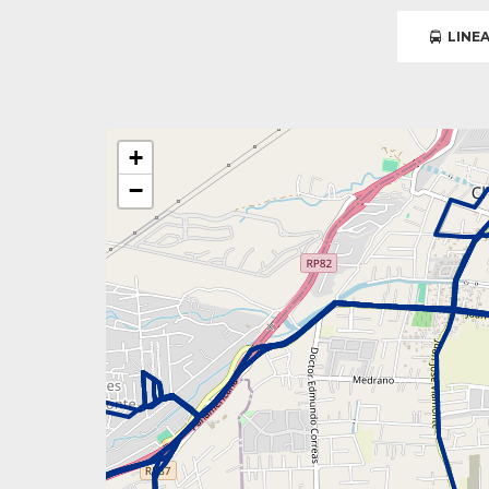
LINEA
+
−