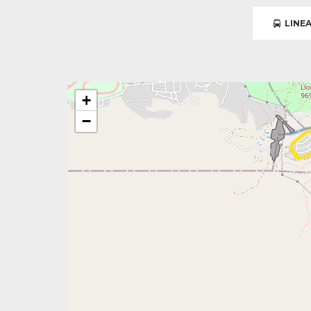
LINEA
+
−