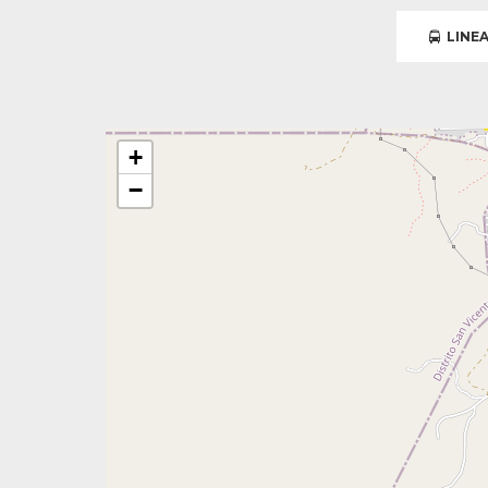
LINEA
+
−