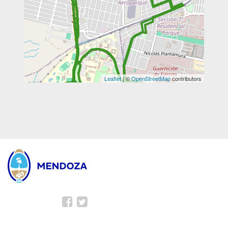
Leaflet
| ©
OpenStreetMap
contributors