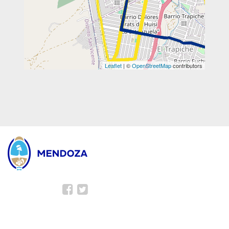
Leaflet
| ©
OpenStreetMap
contributors