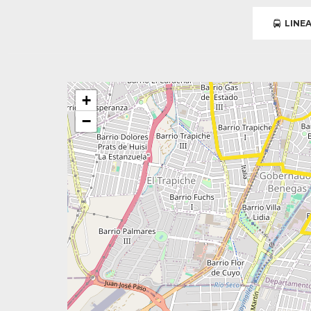
LINEA
+
−