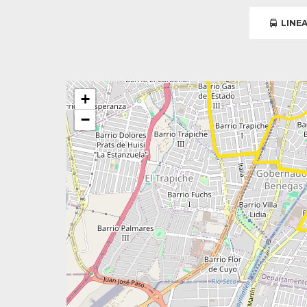
LINEA
+
−