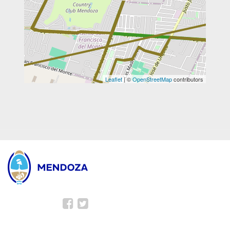
Leaflet
| ©
OpenStreetMap
contributors