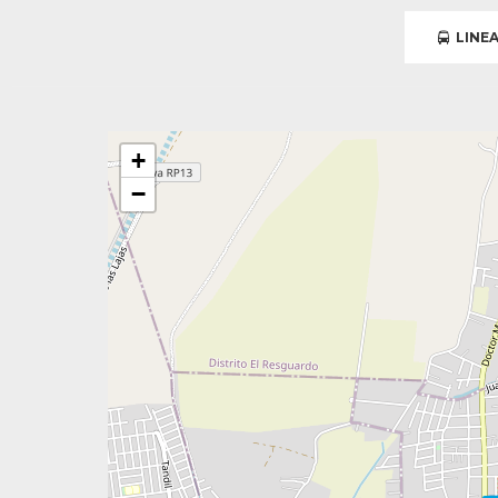
LINEA
+
−