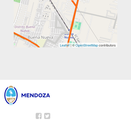
Leaflet
| ©
OpenStreetMap
contributors