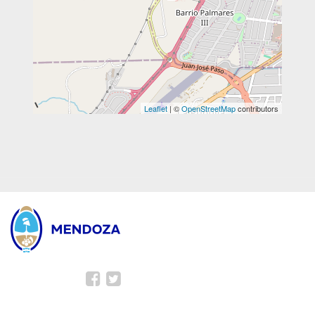
Leaflet
| ©
OpenStreetMap
contributors