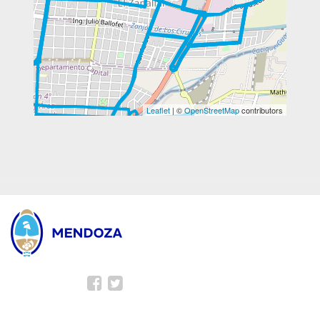
Leaflet
| ©
OpenStreetMap
contributors