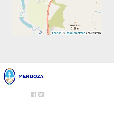
Leaflet
| ©
OpenStreetMap
contributors