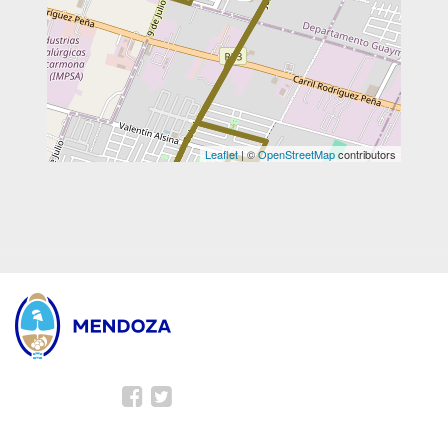
Leaflet
| ©
OpenStreetMap
contributors