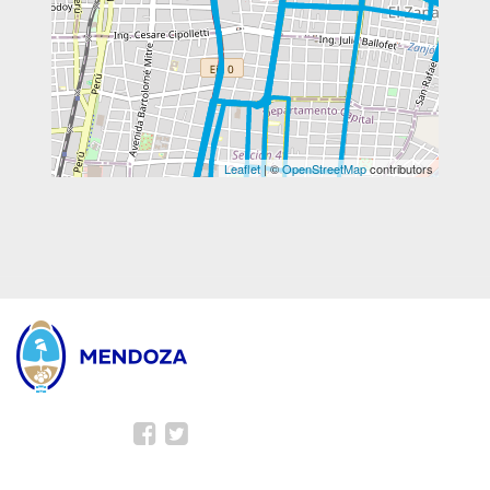
Leaflet
| ©
OpenStreetMap
contributors