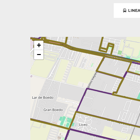
LINEA
+
−