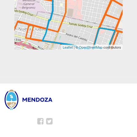
Leaflet
| ©
OpenStreetMap
contributors