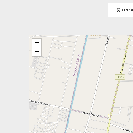
LINEA
+
−