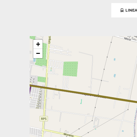
LINEA
+
−