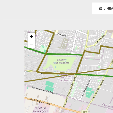
LINEA
+
−