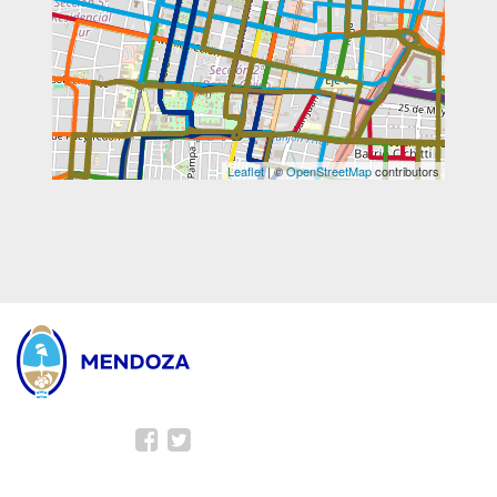
Leaflet
| ©
OpenStreetMap
contributors