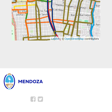
Leaflet
| ©
OpenStreetMap
contributors