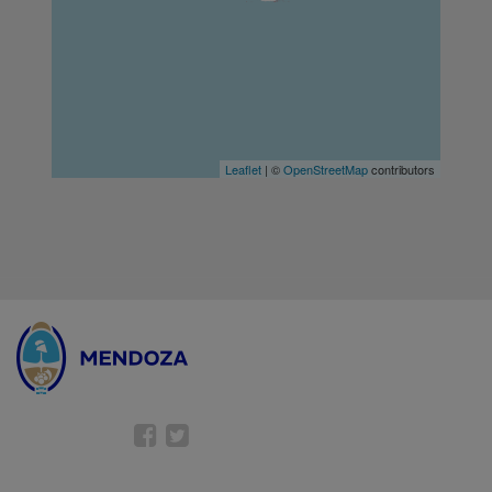
Leaflet
| ©
OpenStreetMap
contributors