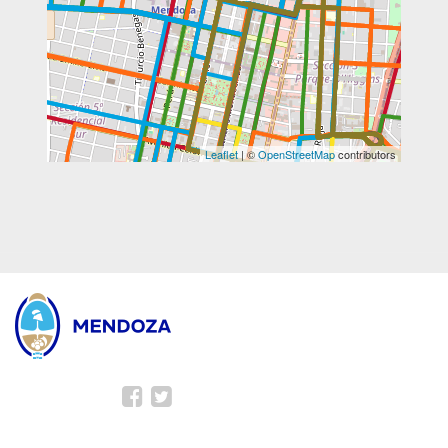
Leaflet
| ©
OpenStreetMap
contributors