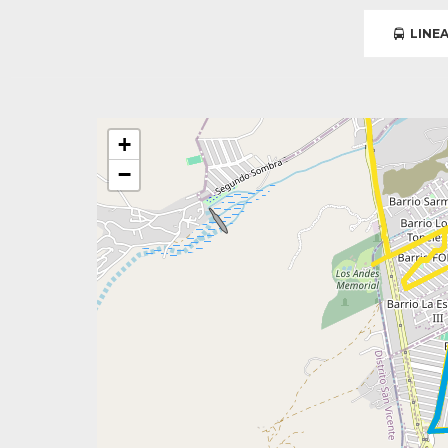
LINEA
+
−