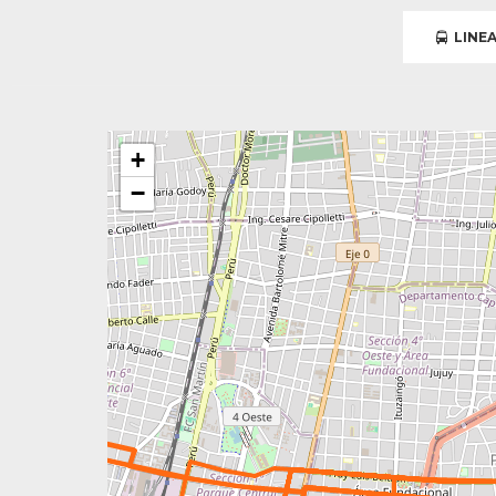
LINEA
+
−