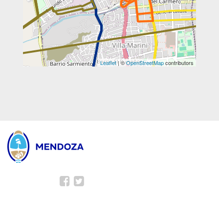
Leaflet
| ©
OpenStreetMap
contributors