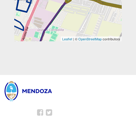
Leaflet
| ©
OpenStreetMap
contributors